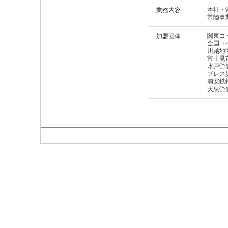
本社・
業務内容
常陸事
関東コ
加盟団体
全国コ
川越地
富士見
水戸労
プレス
浦安鉄
大泉労