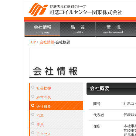
TOP
>
会社情報
-会社概要
社長挨拶
経営理念
紅忠コ
商号
会社概要
代表取
代表者
沿革
役員
本社事業
住所
常陸事業
アクセス
群馬事業