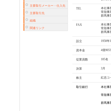
主要取引メーカー・仕入先
本社事業所
TEL
常陸事業所
主要取引先
群馬事業所
組織
本社事業所
FAX
関連リンク
常陸事業所
群馬事業所
1958年
設立
4億90
資本金
185名
従業員数
3月
決算
紅忠コ
株主
取引銀行
本社事
常陸事
群馬事